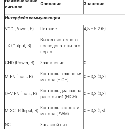
Наименование
Описание
Значение
сигнала
Интерфейс коммуникации
VCC (Power, В)
Питание
4,8 – 5,2 (5)
Вывод системного
TX (Output, В)
последовательного
–
порта
GND (Power, В)
Заземление
0
Контроль включения
M_EN (Input, В)
0 – 3,3 (3,3)
мотора (HIGH)
Контроль диапазона
DEV_EN (Input, В)
0 – 3,3 (3,3)
расстояний (HIGH)
Контроль скорости
M_SCTR (Input, В)
0 – 3,3 (1,8)
мотора (PWM)
NC
Запасной пин