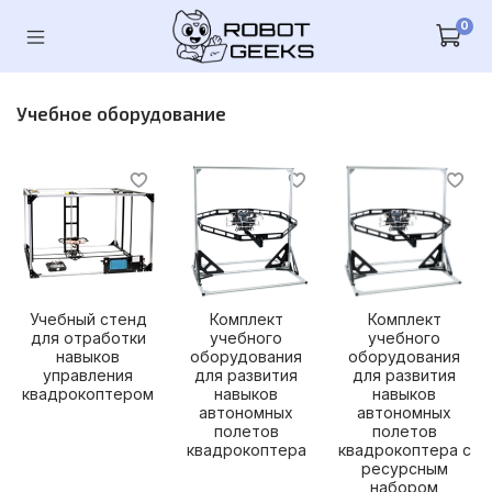
0
Учебное оборудование
Учебный стенд
Комплект
Комплект
для отработки
учебного
учебного
навыков
оборудования
оборудования
управления
для развития
для развития
квадрокоптером
навыков
навыков
автономных
автономных
полетов
полетов
квадрокоптера
квадрокоптера с
ресурсным
набором