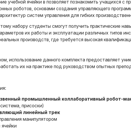
ие учебной ячейки в позволяет познакомить учащихся с п
онных роботов, основами создания управляющего программ
архитектур систем управления для гибких производствен
этому набору студенты смогут получить практические на
араметров их работы и эксплуатации различных типов ин
реальных производств, где требуется высокая квалифика
зом, использование данного комплекта предоставляет ун
работать их на практике под руководством опытных препо
ия:
звенный промышленный коллаборативный робот-ма
система, присоски)
вляющий линейный трек
правления манипулятором
 ячейки