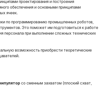
ринципами проектирования и построения
ного обеспечения и основными принципами
ных ячеек.
выки по программированию промышленных роботов,
струментов. Это поможет им подготовиться к работе
ция персонала при выполнении сложных технических
икальную возможность приобрести теоретические
давателей.
нипулятор
со сменным захватом (плоский схват,