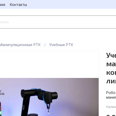
вия
Контакты
Манипуляционные РТК
Учебные РТК
Уч
ма
ко
ли
Робо
мани
Налич