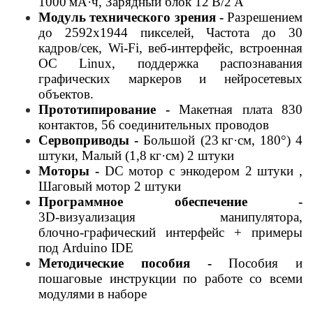
1000
мА·ч,
Зарядный блок 12 В/2 А
Модуль технического зрения -
Разрешением
до 2592х1944 пикселей, Частота до 30
кадров/сек,
Wi
‑Fi, веб-интерфейс, встроенная
ОС Linux, поддержка распознавания
графических маркеров и нейросетевых
объектов.
Прототипирование -
Макетная плата 830
контактов, 56 соединительных проводов
Сервоприводы -
Большой (23
кг·см
, 180°) 4
штуки, Малый (1,8
кг·см
) 2 штуки
Моторы -
DC мотор с
энкодером
2 штуки ,
Шаговый мотор 2 штуки
Программное обеспечение -
3D‑визуализация манипулятора,
блочно‑графический интерфейс + примеры
под
Arduino
IDE
Методические пособия -
Пособия и
пошаговые инструкции по работе со всеми
модулями в наборе