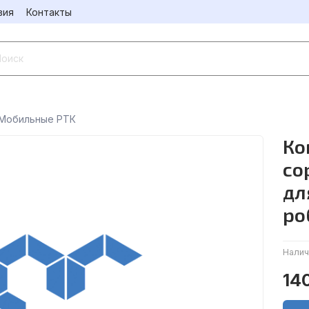
вия
Контакты
Мобильные РТК
Ко
со
дл
ро
Налич
14