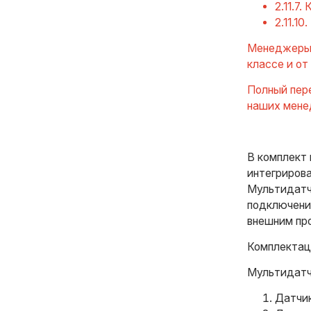
2.11.7
2.11.1
Менеджеры 
классе и от
Полный пер
наших мене
В комплект 
интегриров
Мультидатч
подключени
внешним пр
Комплектац
Мультидатч
Датчик